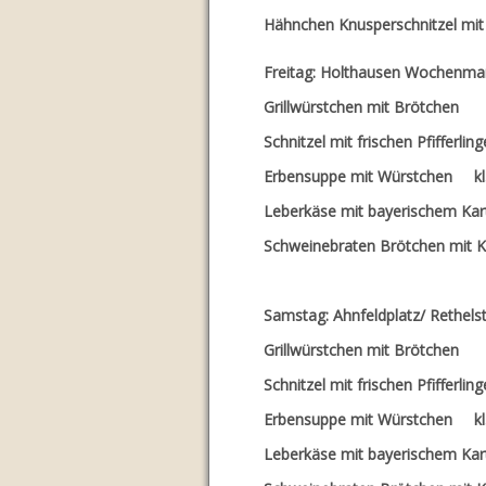
Hähnchen Knusperschn
Freitag: Holthausen Wochenma
Grillwürstchen
Schnitzel mit frischen Pfif
Erbensuppe mit Würstche
Leberkäse mit baye
Schweinebraten Brö
Samstag: Ahnfeldplatz/ Rethels
Grillwürstchen
Schnitzel mit frischen Pfif
Erbensuppe mit Würstche
Leberkäse mit baye