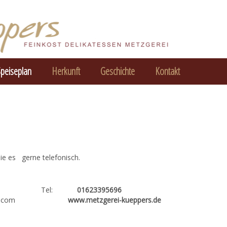
peiseplan
Herkunft
Geschichte
Kontakt
ie es gerne telefonisch.
el:
01623395696
oglemail.com
www.metzgerei-kueppers.de