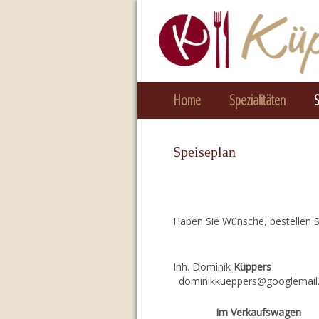
Navigation
Home
Spezialitäten
S
überspringen
Speiseplan
Haben Sie Wünsche, bestellen S
Inh. Dominik
Küppers
T
dominikkueppers@go
Im Verkaufswagen